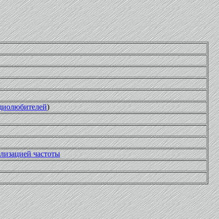
адиолюбителей
)
лизацией частоты