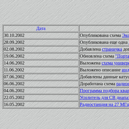
Дата
30.10.2002
Опубликована схема
Экс
28.09.2002
Опубликована еще одна
02.08.2002
Добавлена
страничка
доп
19.06.2002
Обновлена схема
"Порта
14.06.2002
Выложена
схема универ
11.06.2002
Выложено описание
инд
07.06.2002
Добавлены данные кату
06.06.2002
Доработана схема
радио
04.06.2002
Программа подбора квар
22.05.2002
Усилитель для СВ диап
16.05.2002
Радиостанция на 27 МГц