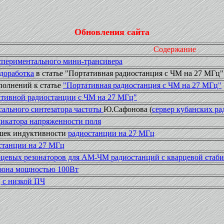
Обновления сайта
Содержание
периментального мини-трансивера
доработка
в статье "Портативная радиостанция с ЧМ на 27 МГц"
олнений к статье
"Портативная радиостанция с ЧМ на 27 МГц"
тивной радиостанции с ЧМ на 27 МГц"
сального синтезатора частоты
Ю.Сафонова (
сервер кубанских р
икатора напряженности поля
шек индуктивности
радиостанции на 27 МГц
станции на 27 МГц
цевых резонаторов для АМ-ЧМ радиостанций с кварцевой стаби
азона мощностью 100Вт
 с низкой ПЧ